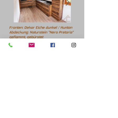
Fronten: Dekor Eiche dunkel / Hunton
Abdeckung: Naturstein "Nero Pretoria"
geflammt, gebürstet
Küchengeräte: Miele
Fronten: Dekor Eiche in Kombination mit
Antifingerprint "beige"
Abdeckung: Naturstein "Steel Grey",